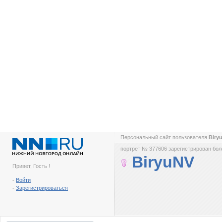
Персональный сайт пользователя
Biry
портрет № 377606 зарегистрирован боле
BiryuNV
Привет, Гость !
-
Войти
-
Зарегистрироваться