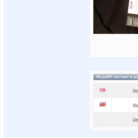
BiryuNV состоит в
к
Но
Ищ
Ох