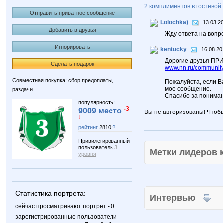
2 комплиментов в гостевой 
Отправить приватное сообщение
Lolochka)
13.03.2
Добавить в друзья
Жду ответа на вопро
Игнорировать
kentucky
16.08.20
Дорогие друзья ПРИ
Сделать подарок
www.nn.ru/community/
Совместная покупка: сбор предоплаты,
Пожалуйста, если В
мое сообщение.
раздачи
Спасибо за пониман
популярность:
-3
9009 место
Вы не авторизованы! Чтоб
↓
рейтинг
2810
?
Привилегированный
пользователь
3
Метки лидеров
уровня
Статистика портрета:
Интервью
сейчас просматривают портрет - 0
зарегистрированные пользователи