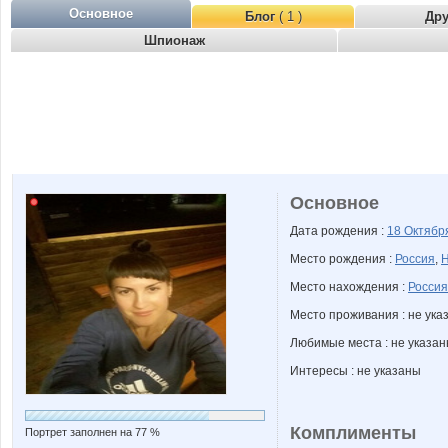
Основное
Блог
( 1 )
Др
Шпионаж
Основное
Дата рождения :
18 Октяб
Место рождения :
Россия
,
Н
Место нахождения :
Россия
Место проживания : не ука
Любимые места : не указа
Интересы : не указаны
Комплименты
Портрет заполнен на 77 %